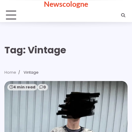
Newscologne
Skip
to
content
Tag:
Vintage
Home
Vintage
4 min read
0