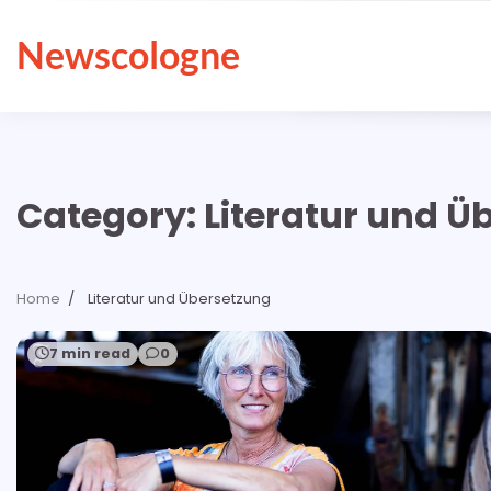
Skip
to
Newscologne
content
Category:
Literatur und Ü
Home
Literatur und Übersetzung
7 min read
0