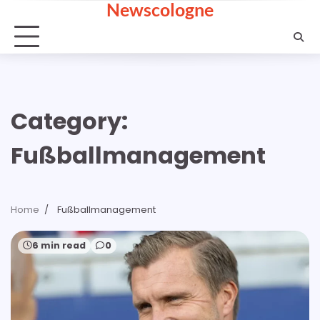
Newscologne
Skip
to
content
Category:
Fußballmanagement
Home
Fußballmanagement
6 min read
0