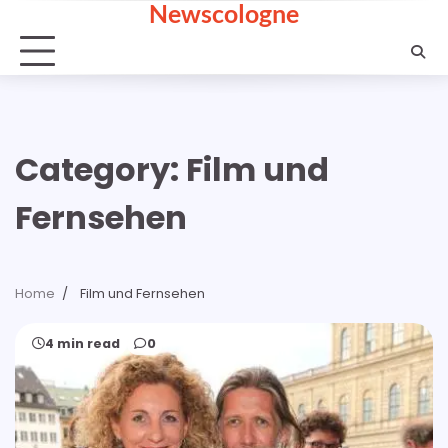
Newscologne
Skip
to
content
Category:
Film und
Fernsehen
Home
Film und Fernsehen
4 min read
0