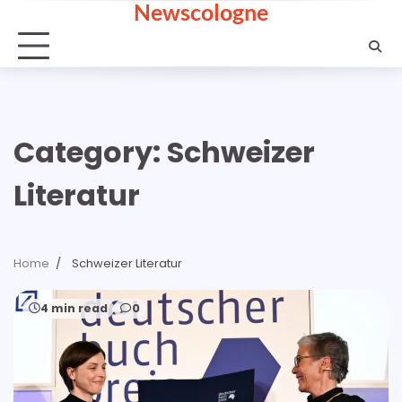
Newscologne
Skip
to
content
Category:
Schweizer
Literatur
Home
Schweizer Literatur
4 min read
0