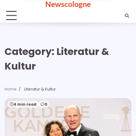
Newscologne
Skip
to
content
Category:
Literatur &
Kultur
Home
Literatur & Kultur
4 min read
0