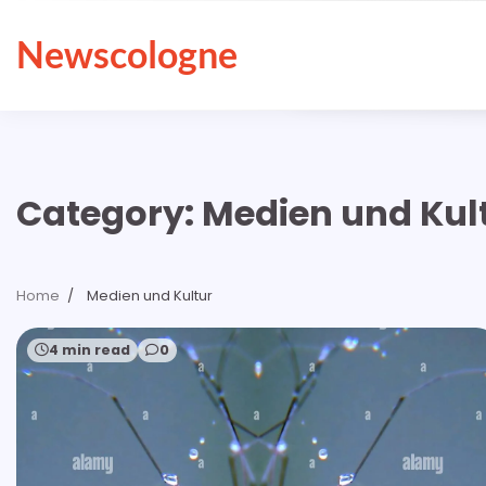
Skip
to
Newscologne
content
Category:
Medien und Kul
Home
Medien und Kultur
4 min read
0