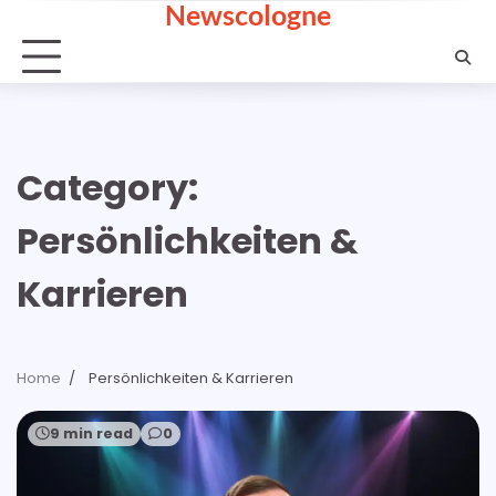
Newscologne
Skip
to
content
Category:
Persönlichkeiten &
Karrieren
Home
Persönlichkeiten & Karrieren
9 min read
0