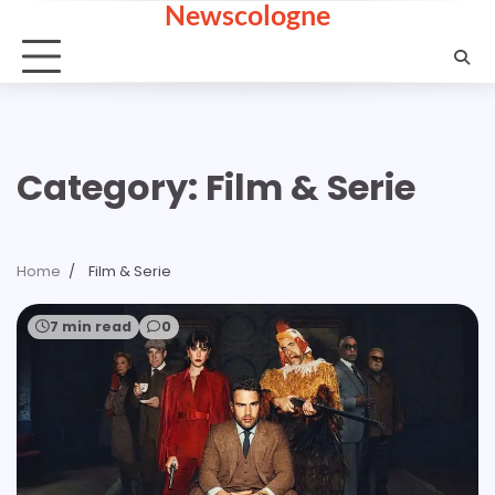
Newscologne
Skip
to
content
Category:
Film & Serie
Home
Film & Serie
7 min read
0