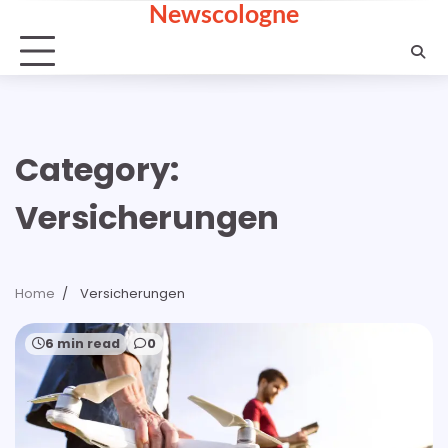
Newscologne
Skip
to
content
Category:
Versicherungen
Home
Versicherungen
6 min read
0