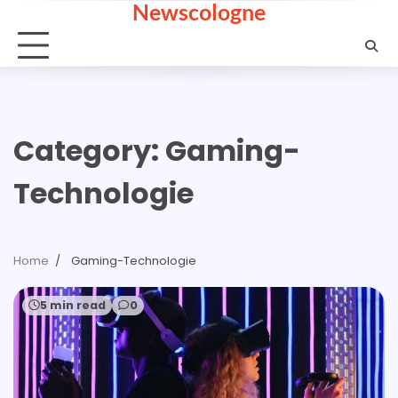
Newscologne
Skip
to
content
Category:
Gaming-
Technologie
Home
Gaming-Technologie
5 min read
0