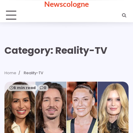
Newscologne
Skip
to
content
Category:
Reality-TV
Home
Reality-TV
6 min read
0