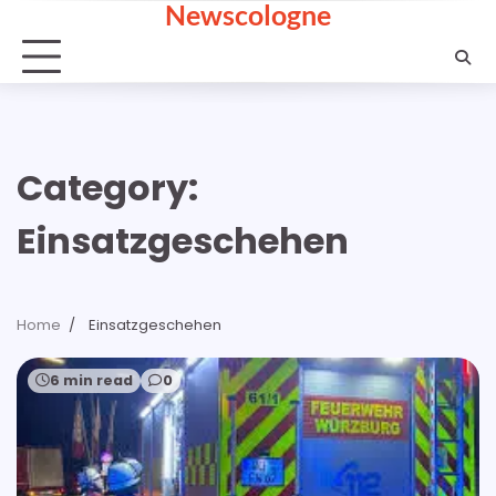
Newscologne
Skip
to
content
Category:
Einsatzgeschehen
Home
Einsatzgeschehen
6 min read
0