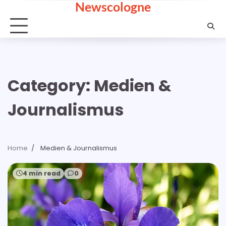
Newscologne
Skip
to
content
Category:
Medien &
Journalismus
Home
Medien & Journalismus
4 min read
0