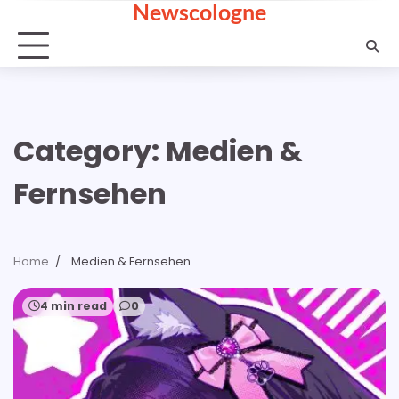
Newscologne
Skip
to
content
Category:
Medien &
Fernsehen
Home
Medien & Fernsehen
4 min read
0