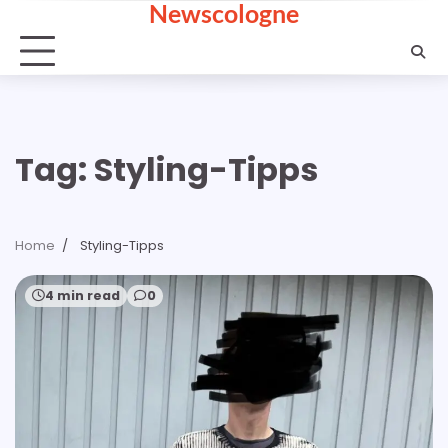
Newscologne
Skip
to
content
Tag:
Styling-Tipps
Home
Styling-Tipps
4 min read
0