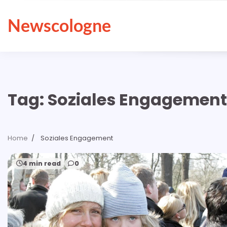
Skip
to
Newscologne
content
Tag:
Soziales Engagement
Home
Soziales Engagement
4 min read
0