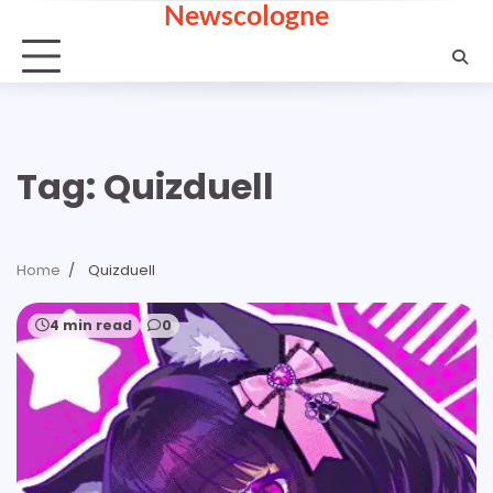
Newscologne
Skip
to
content
Tag:
Quizduell
Home
Quizduell
4 min read
0