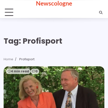
Newscologne
Skip
to
content
Tag:
Profisport
Home
Profisport
4 min read
0