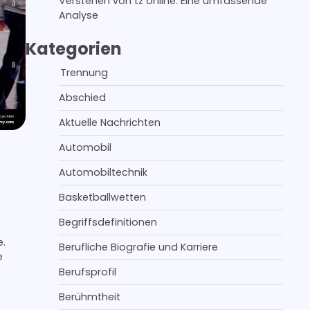
Verstehen von tz online: Eine umfassende
Analyse
Kategorien
Trennung
Abschied
Aktuelle Nachrichten
Automobil
Automobiltechnik
Basketballwetten
Begriffsdefinitionen
e.
Berufliche Biografie und Karriere
e
Berufsprofil
Berühmtheit