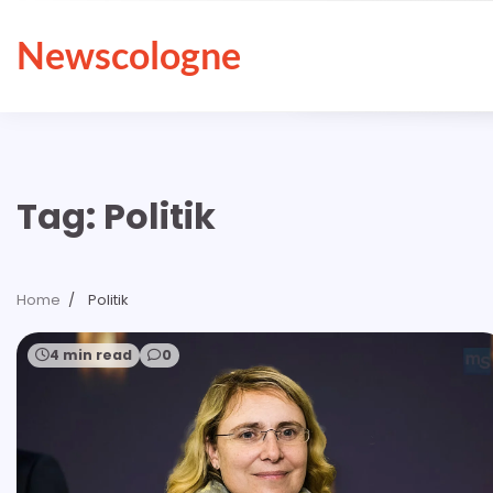
Skip
to
Newscologne
content
Tag:
Politik
Home
Politik
4 min read
0