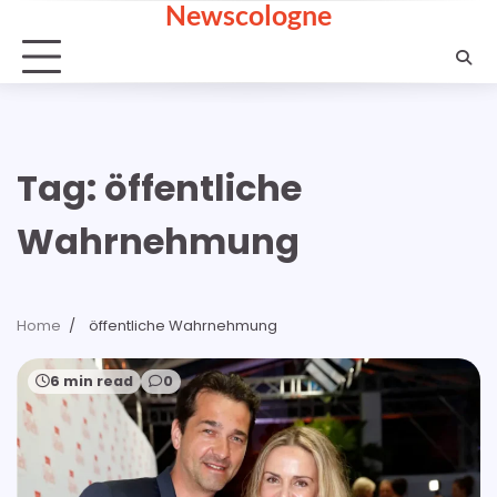
Newscologne
Skip
to
content
Tag:
öffentliche
Wahrnehmung
Home
öffentliche Wahrnehmung
6 min read
0