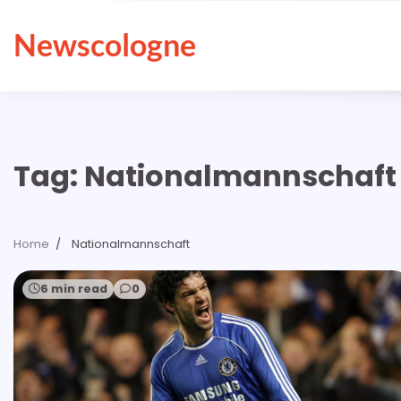
Skip
to
Newscologne
content
Tag:
Nationalmannschaft
Home
Nationalmannschaft
6 min read
0