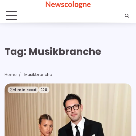
Newscologne
Skip
to
content
Tag:
Musikbranche
Home
Musikbranche
4 min read
0