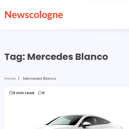
Skip
to
Newscologne
content
Tag:
Mercedes Blanco
Home
Mercedes Blanco
3 min read
0