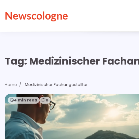
Skip
to
Newscologne
content
Tag:
Medizinischer Fachan
Home
Medizinischer Fachangestellter
4 min read
0