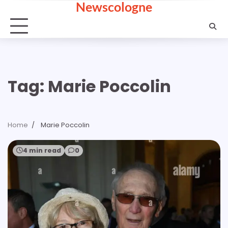
Newscologne
Skip
to
content
Tag:
Marie Poccolin
Home
Marie Poccolin
4 min read
0