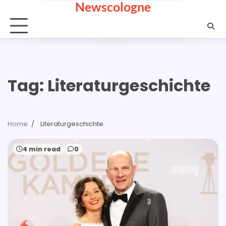
Newscologne
Skip
to
content
Tag:
Literaturgeschichte
Home
Literaturgeschichte
4 min read
0