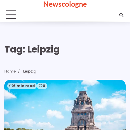
Newscologne
Skip
to
content
Tag:
Leipzig
Home
Leipzig
6 min read
0