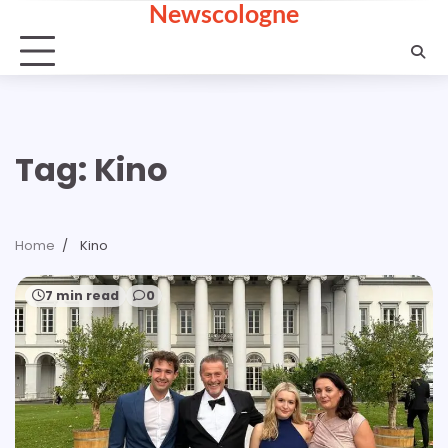
Newscologne
Skip
to
content
Tag:
Kino
Home
Kino
7 min read
0