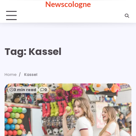
Newscologne
Skip
to
content
Tag:
Kassel
Home
Kassel
3 min read
0