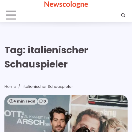
Newscologne
Skip
to
content
Tag:
italienischer
Schauspieler
Home
italienischer Schauspieler
4 min read
0