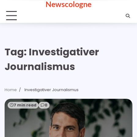
Newscologne
Skip
to
content
Tag:
Investigativer
Journalismus
Home
Investigativer Journalismus
7 min read
0