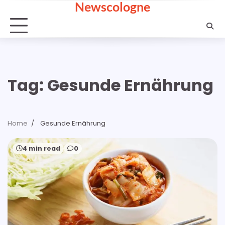
Newscologne
Skip
to
content
Tag:
Gesunde Ernährung
Home
Gesunde Ernährung
4 min read
0