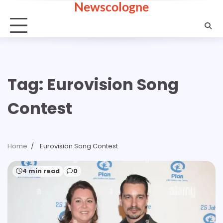
Newscologne
Skip
to
content
Tag:
Eurovision Song
Contest
Home
Eurovision Song Contest
4 min read
0