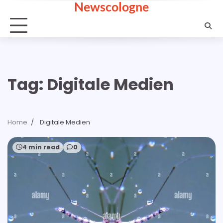
Newscologne
Skip
to
content
Tag:
Digitale Medien
Home
Digitale Medien
4 min read
0