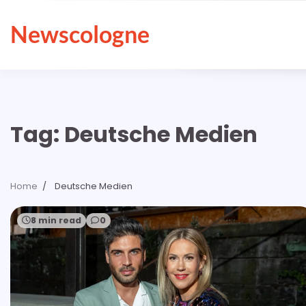
Skip
to
Newscologne
content
Tag:
Deutsche Medien
Home
Deutsche Medien
8 min read
0