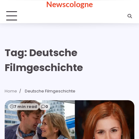
Newscologne
Skip
to
content
Tag:
Deutsche
Filmgeschichte
Home
Deutsche Filmgeschichte
7 min read
0