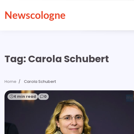
Skip
to
Newscologne
content
Tag:
Carola Schubert
Home
Carola Schubert
4 min read
0