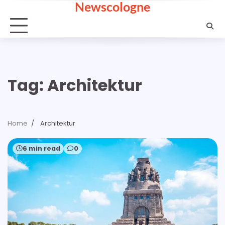
Newscologne
Skip
to
content
Tag:
Architektur
Home
Architektur
6 min read
0