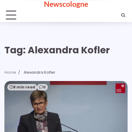
Newscologne
Skip
to
content
Tag:
Alexandra Kofler
Home
Alexandra Kofler
8 min read
0